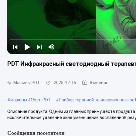
PDT Инфракрасный светодиодный терапевт
Машины PDT
2025-12-15
8 мнения
#
машины 415nm PDT
#
Прибор терапией не инвазионного pd
Описание продукта: Одним из главных преимуществ продукта
исключительное удаление акне.уменьшение воспаленияВ резул
Сообщения посетителя