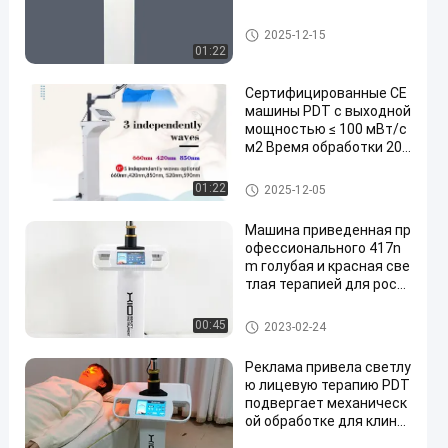
Машины PDT
2025-12-15
01:22
Сертифицированные CE
машины PDT с выходной
мощностью ≤ 100 мВт/с
м2 Время обработки 20
минут
Машины PDT
01:22
2025-12-05
Машина приведенная пр
офессионального 417n
m голубая и красная све
тлая терапией для рост
а волос
Машины PDT
00:45
2023-02-24
Реклама привела светлу
ю лицевую терапию PDT
подвергает механическ
ой обработке для клини
ки медицинской