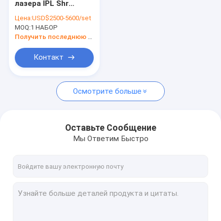
лазера IPL Shr
Удаление волос лазером с длинным импульсом
пигментацией угорь
Цена:
USD$2500-5600/set
к 950nm
MOQ:
Машина лазера СО2 частичная
1 НАБОР
Получить последнюю цену
Машина лазера пикосекунды
Контакт
Машина HIFU
Осмотрите больше
Машины PDT
Машина Microneedling
Оставьте Сообщение
Машина для скульптуры тела EMS
Мы Ответим Быстро
Оборудования радиочастоты
Машина Cryolipolysis
Анти- машины морщинки