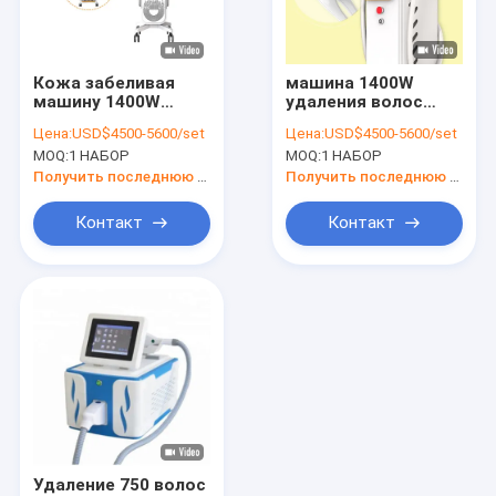
Экскурсия по заводу
Контроль качества
Кожа забеливая
машина 1400W
машину 1400W
удаления волос
Свяжитесь с нами
удаления волос
430nm 530nm Elight
Цена:
USD$4500-5600/set
Цена:
USD$4500-5600/set
лазера дам
IPL
MOQ:
1 НАБОР
MOQ:
1 НАБОР
Новости
Получить последнюю цену
Получить последнюю цену
Запросите цитату
Контакт
Контакт
Shop
Машина удаления волос лазера диода
Тройное удаление волос лазера длины волны
Машина удаления волос IPL
Удаление 750 волос