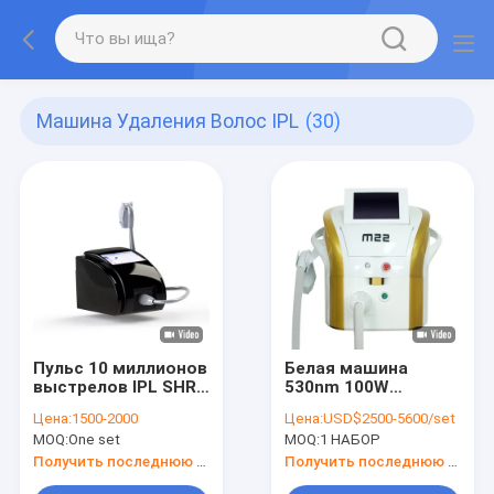
Машина Удаления Волос IPL
(30)
Пульс 10 миллионов
Белая машина
выстрелов IPL SHR
530nm 100W
эпилятор с 9
удаления волос
Цена:
1500-2000
Цена:
USD$2500-5600/set
фильтрами
430nm IPL
MOQ:
One set
MOQ:
1 НАБОР
Получить последнюю цену
Получить последнюю цену