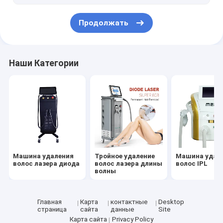
Ролик вакуума уменьшая машину
Продолжать
Машина двигателя кислорода
Машина Microdermabrasion
Наши Категории
Лазерная липолизная машина
Машина удаления
Тройное удаление
Машина удал
волос лазера диода
волос лазера длины
волос IPL
волны
Главная
Карта
контактные
Desktop
страница
сайта
данные
Site
Карта сайта
Privacy Policy