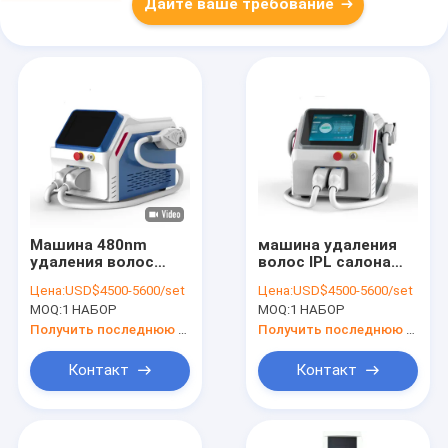
Дайте ваше требование
Машина 480nm
машина удаления
удаления волос
волос IPL салона
лазера женщин SGS
2000W
Цена:
USD$4500-5600/set
Цена:
USD$4500-5600/set
1500W
многофункциональная
MOQ:
1 НАБОР
MOQ:
1 НАБОР
Получить последнюю цену
Получить последнюю цену
Контакт
Контакт