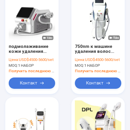
подмолаживание
750nm к машине
кожи удаления
удаления волос
волос 690nm 750nm
1200nm IPL белой
Цена:
USD$4500-5600/set
Цена:
USD$4500-5600/set
808nm IPL
MOQ:
1 НАБОР
MOQ:
1 НАБОР
Получить последнюю цену
Получить последнюю цену
Контакт
Контакт
Домой
Продукты
О нас