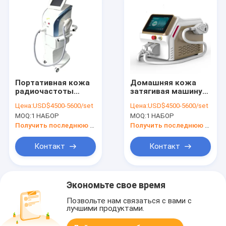
Портативная кожа
Домашняя кожа
радиочастоты
затягивая машину
затягивая машину
640nm удаления
Цена:
USD$4500-5600/set
Цена:
USD$4500-5600/set
560nm 590nm
волос IPL к 1200nm
MOQ:
1 НАБОР
MOQ:
1 НАБОР
Получить последнюю цену
Получить последнюю цену
Контакт
Контакт
Экономьте свое время
Позвольте нам связаться с вами с
лучшими продуктами.