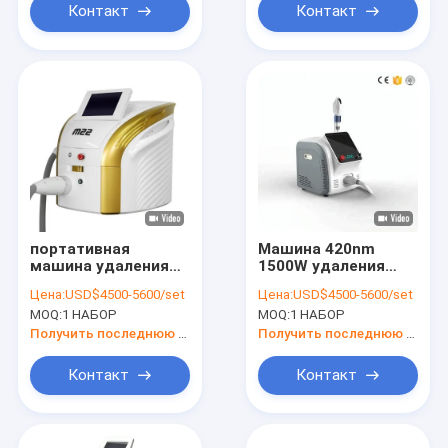
Контакт
Контакт
портативная
Машина 420nm
машина удаления
1500W удаления
волос лазера диода
волос IPL
Цена:
USD$4500-5600/set
Цена:
USD$4500-5600/set
480nm для лицевой
подмолаживания
MOQ:
1 НАБОР
MOQ:
1 НАБОР
поднимаясь кожи
кожи CE
Получить последнюю цену
Получить последнюю цену
Контакт
Контакт