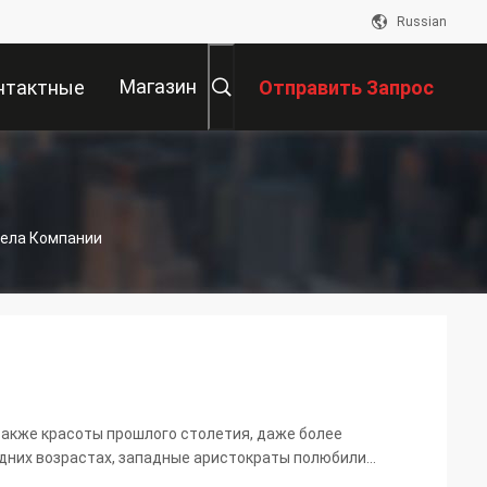
Russian
Магазин
нтактные
Отправить Запрос
Данные
 Дела Компании
также красоты прошлого столетия, даже более
дних возрастах, западные аристократы полюбили
ская семья верила что голубая кровь пропускала на их