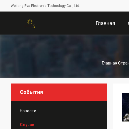
Weifang Eva Electronic Technology Co. , Ltd.
Главная
Страница
Главная Стра
События
Новости
Случаи