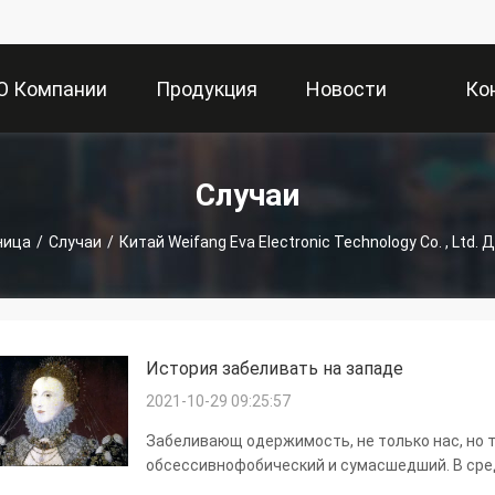
О Компании
Продукция
Новости
Ко
Случаи
ница
/
Случаи
/
Китай Weifang Eva Electronic Technology Co. , Ltd.
История забеливать на западе
2021-10-29 09:25:57
Забеливающ одержимость, не только нас, но 
обсессивнофобический и сумасшедший. В сре
справедливую кожу. Старая испанская королев