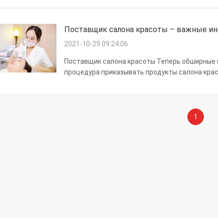
телах, и они часто показывали л...
Поставщик салона красоты – важные ин
2021-10-29 09:24:06
Поставщик салона красоты Теперь обширные 
процедура приказывать продукты салона крас
поставщика. Кроме того, вы также можете бы
самым последним продуктам крас...
1