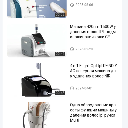
Машина удаления волос IPL
2025-08-06
00:59
Машина 420nm 1500W у
даления волос IPL подм
олаживания кожи CE
Машина удаления волос IPL
2025-02-23
00:46
4 в 1 Elight Opt Ipl RF ND Y
AG лазерная машина дл
я удаления волос NIR
Машина удаления волос IPL
2024-04-01
00:45
Одно оборудование кра
соты функции машины у
даления волос Ipl ручки
Multi