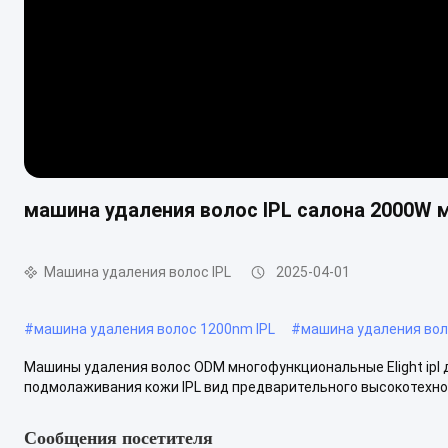
машина удаления волос IPL салона 2000W
Машина удаления волос IPL
2025-04-01
#
машина удаления волос 1200nm IPL
#
машина удаления вол
Машины удаления волос ODM многофункциональные Elight ipl
подмолаживания кожи IPL вид предварительного высокотехноло
Сообщения посетителя