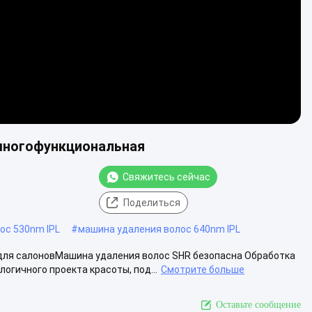
 многофункциональная
Свяжитесь сейчас
Поделиться
ос 530nm IPL
#
машина удаления волос 640nm IPL
 для салоновМашина удаления волос SHR безопасна Обработка
гичного проекта красоты, под...
Смотрите больше
Оставьте сообщение