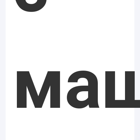
Ролик вакуума уменьшая машину
Машина двигателя кислорода
Машина Microdermabrasion
Лазерная липолизная машина
ма