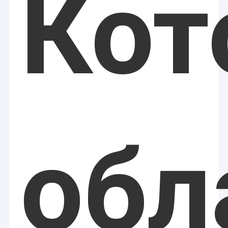
Кот
обл
Домой
Weifang Eva Electronic Technology Co. , Ltd. расположен в
красивом городе Вэйфан, провинция Шаньдун, Китай.
Продукты
Это высокотехнологичное предприятие,
О нас
интегрирующее
НИОКР, производство и
продажи
Оборудования для красоты.