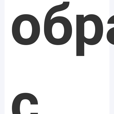
обр
послепродажное обслуживание были высоко оценены
Удаление волос лазером с длинным импульсом
клиентами.
Машина лазера СО2 частичная
Машина лазера пикосекунды
Машина HIFU
Машины PDT
Машина Microneedling
Машина для скульптуры тела EMS
с
Оборудования радиочастоты
Машина Cryolipolysis
Анти- машины морщинки