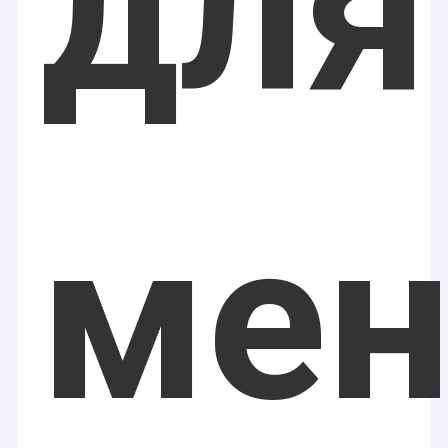
для
мен