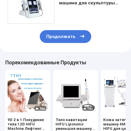
машина для скульптуры
тела 5 ручек 2 в 1
Продолжать
Порекомендованные Продукты
9D 2 в 1 Похудение
Тело кавитации
Кожа затягив
тела 12D HIFU
HIFU Liposonic
машину 4MHz
Machine Лифтинг
уменьшая машину
HIFU для цен