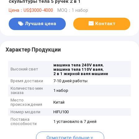
скульптуры тела 5 ручек 2 в 1
Цена：US$3000-4000
MOQ：1 набор
Лучшая цена
Контакт
Характер Продукции
,
машина тела 240V ваяя
Высокий свет
,
машина тела 110V ваяя
2 в 1 жирной ваяя машине
Время доставки
7-10 дней работы
Количество мин
1 набор
заказа
Место
Китай
происхождения
Номер модели
HIFU100
Поставка
1 установило в 7 дней
способности
Осмотрите больше