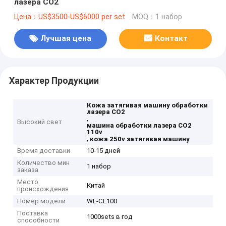
лазера СО2
Цена：US$3500-US$6000 per set
MOQ：1 набор
Лучшая цена
Контакт
Характер Продукции
Кожа затягивая машину обработки
лазера СО2
,
Высокий свет
машина обработки лазера СО2
110v
,
кожа 250v затягивая машину
Время доставки
10-15 дней
Количество мин
1 набор
заказа
Место
Китай
происхождения
Номер модели
WL-CL100
Поставка
1000sets в год
способности