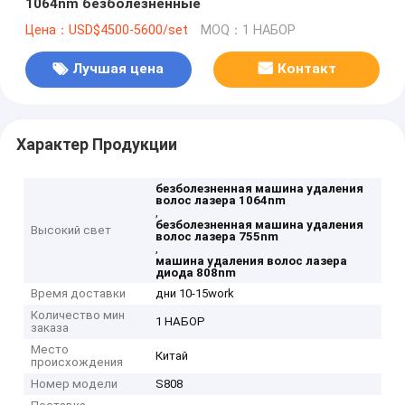
1064nm безболезненные
Цена：USD$4500-5600/set
MOQ：1 НАБОР
Лучшая цена
Контакт
Характер Продукции
безболезненная машина удаления
волос лазера 1064nm
,
безболезненная машина удаления
Высокий свет
волос лазера 755nm
,
машина удаления волос лазера
диода 808nm
Время доставки
дни 10-15work
Количество мин
1 НАБОР
заказа
Место
Китай
происхождения
Номер модели
S808