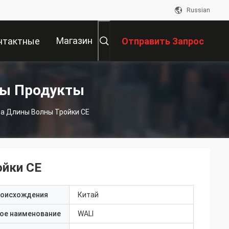
Russian
Магазин
нтактные
Отправить Запрос
Данные
ны Продукты
а Длины Волны Тройки CE
ойки CE
роисхождения
Китай
ое наименование
WALI