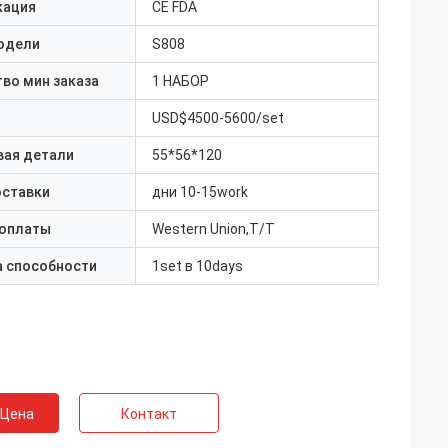
кация
CE FDA
одели
S808
во мин заказа
1 НАБОР
USD$4500-5600/set
вая детали
55*56*120
оставки
дни 10-15work
 оплаты
Western Union,T/T
а способности
1set в 10days
 Цена
Контакт