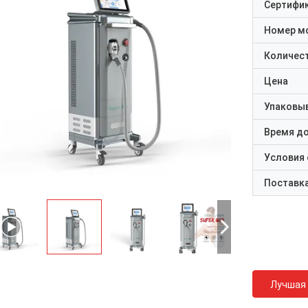
Сертифи
Номер м
Количест
Цена
Упаковы
Время д
Условия
Поставк
Лучшая