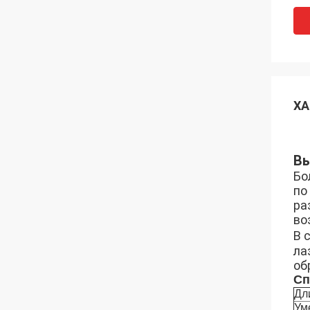
ХА
Вы
Бо
по
ра
во
В 
ла
об
Сп
Дл
Ум