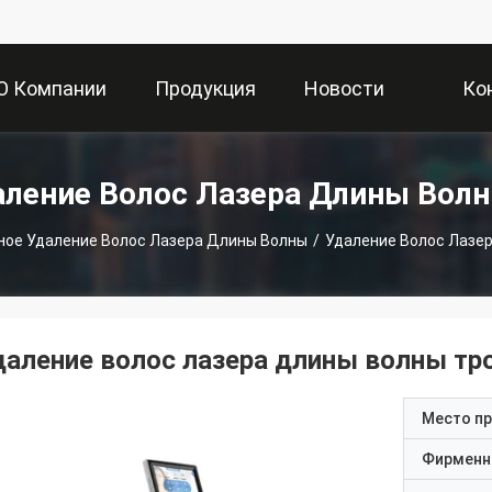
О Компании
Продукция
Новости
Ко
аление Волос Лазера Длины Вол
ное Удаление Волос Лазера Длины Волны
/
Удаление Волос Лазер
даление волос лазера длины волны тр
Место п
Фирменн