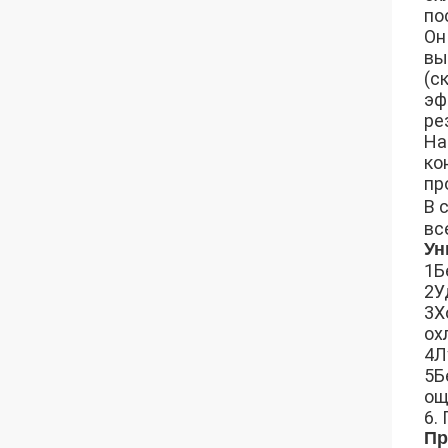
по
Он
вы
(с
эф
ре
На
ко
пр
В 
вс
Ун
1Б
2У
3Х
ох
4Л
5Б
ощ
6.
Пр