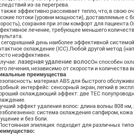
следствий из-за перегрева.
 также эффективно рассеивает тепло, что, в свою о
сокие потоки (уровни мощности), доставляемые с 
корость), сохраняя при этом комфорт для пациента.
фективное лечение, требующее меньшего количест
зультата.
 сегодняшний день наиболее эффективной системой
нтактное охлаждение (ICC).Любой другой метод (на
осто неэффективен.
лазерная удаление волос
случае:
Он способен охл
его лечения, независимо от скорости и количества 
икальные преимущества
езопасность: материал ABS для быстрого обслужива
добный: интерфейс: сенсорный экран, легкий в экспл
ороший охлаждающий эффект: две TEC полупроводн
лаждение.
учший эффект удаления волос: длина волны 808 нм,
езболезненно: система охлаждения сапфиром, кожа 
ущение и без боли.
 Постоянная эпиляция: подходит для различных типо
еимущество: