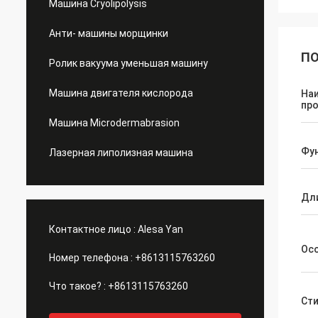
Машина Cryolipolysis
Анти- машины морщинки
ПО
Ролик вакуума уменьшая машину
Машина двигателя кислорода
На
пр
Машина Microdermabrasion
Фу
Лазерная липолизная машина
Дл
Контактное лицо :
Alesa Yan
Ос
Номер телефона :
+8613115763260
Что такое? :
+8613115763260
Ст