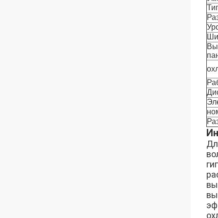
Ти
Ра
Ур
Ши
Вы
па
ох
Ра
Ди
Эл
но
Ра
Ин
Дл
во
ги
ра
вы
вы
эф
ох