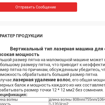
Отправить Сообщение
РАКТЕР ПРОДУКЦИИ
Вертикальный тип лазерная машина для 
сокая мощность
льшой размер пятна на маломощной машине может п
 большому размеру пятна, что приводит к неэффект
змер пятна по причинам, обсужденным убедитесь, ч
зможность обрабатывать больший размер пятна.
лазерная удаление волос
случае:
, его общая мощн
зерных балок и мощность каждого из них составляет 
рабатывать размер точки 12 * 12 мм2 без сомнения.
ецификация:
ина волны
длина волны 808nm/755nm/1064
елость
1-120J/cm2