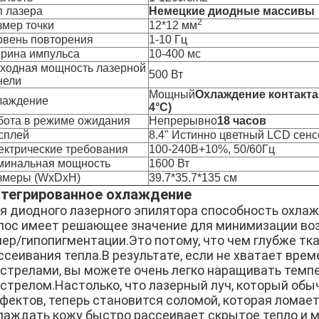
п лазера
Немецкие диодные массивы
2
змер точки
12*12 мм
овень повторения
1-10 Гц
рина импульса
10-400 мс
ходная мощность лазерной
500 Вт
нели
Мощный
Охлаждение контакта 
лаждение
4°C)
бота в режиме ожидания
Непрерывно
18 часов
сплей
8.4" Истинно цветный LCD сен
ектрические требования
100-240В+10%, 50/60Гц
минальная мощность
1600 Вт
змеры (WxDxH)
39.7*35.7*135 см
тегрированное охлаждение
я диодного лазерного эпилятора способность охла
лос имеет решающее значение для минимизации воз
пер/гипопигментации.Это потому, что чем глубже тк
ссеивания тепла.В результате, если не хватает вре
стрелами, вы можете очень легко наращивать тем
стрелом.Настолько, что лазерный луч, который обы
фектов, теперь становится соломой, которая ломае
лаждать кожу быстро рассеивает скрытое тепло и 