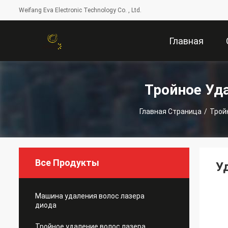
Weifang Eva Electronic Technology Co. , Ltd.
Главная
Страница
Тройное Уд
Главная Страница
/
Трой
Все Продукты
У
Машина удаления волос лазера
диода
Тройное удаление волос лазера