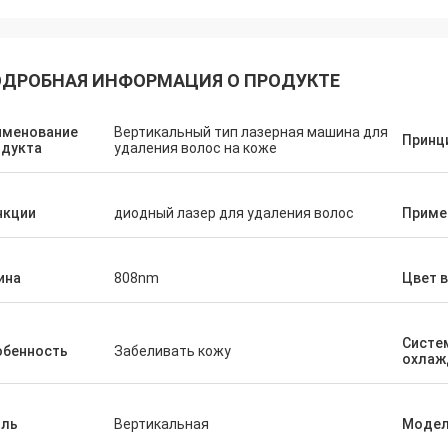
ДРОБНАЯ ИНФОРМАЦИЯ О ПРОДУКТЕ
именование
Вертикальный тип лазерная машина для
Принц
одукта
удаления волос на коже
нкции
диодный лазер для удаления волос
Приме
ина
808nm
Цвет 
Систе
обенность
Забеливать кожу
охлаж
иль
Вертикальная
Моде