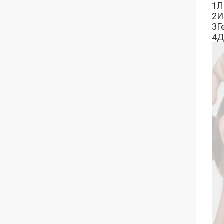
1Л
2И
3Г
4Д