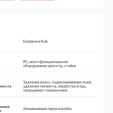
Белизна и Bule
IPL, многофункциональное
оборудование красоты, стойка
Удаление волос, подмолаживание кожи,
нность
удаление пигмента, обработка угорь,
сморщивает перевозчика
вывая
Алюминиевая пакуя коробка
и