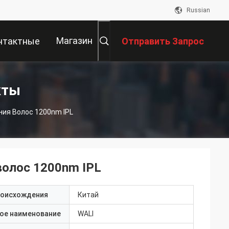
Russian
Магазин
нтактные
Отправить Запрос
Данные
кты
ия Волос 1200nm IPL
волос 1200nm IPL
роисхождения
Китай
ое наименование
WALI