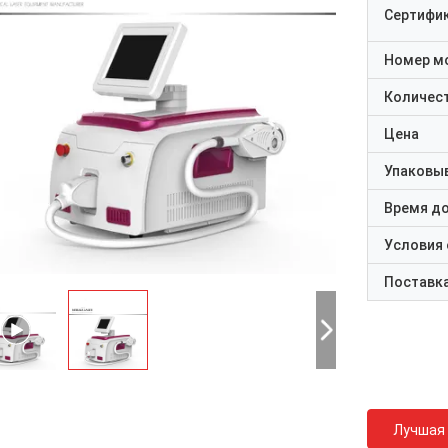
Сертифи
Номер м
Количест
Цена
Упаковы
Время д
Условия
Поставк
Лучшая