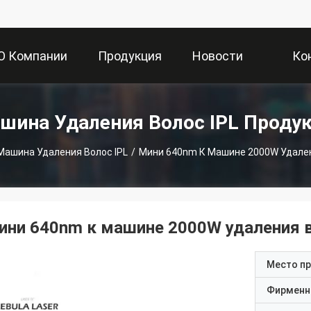
О Компании
Продукция
Новости
Ко
шина Удаления Волос IPL Проду
Машина Удаления Волос IPL
/
Мини 640nm К Машине 2000W Удален
ини 640nm к машине 2000W удаления 
Место п
Фирменн