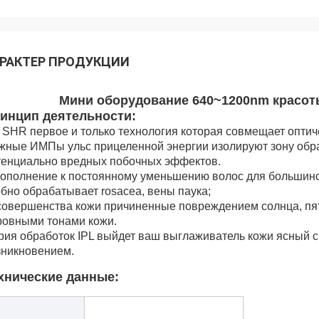
РАКТЕР ПРОДУКЦИИ
Мини оборудование 640~1200nm красот
инцип деятельности:
 SHR первое и только технология которая совмещает оптиче
жные ИМПы ульс прицеленной энергии изолируют зону обра
тенциально вредных побочных эффектов.
дополнение к постоянному уменьшению волос для большинств
бно обрабатывает rosacea, вены паука;
совершенства кожи причиненные повреждением солнца, пят
ровными тонами кожи.
рия обработок IPL выйдет ваш выглаживатель кожи ясный 
зникновением.
хнические данные: