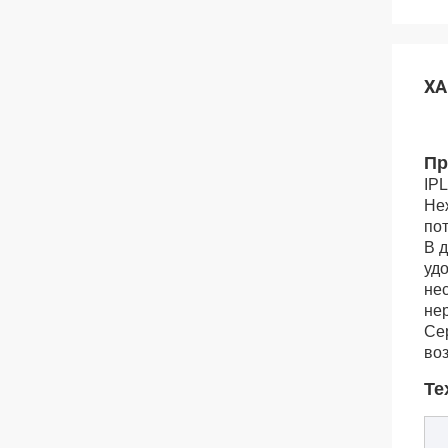
ХА
Пр
IPL
Не
по
В 
удо
не
не
Се
во
Те