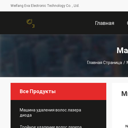
Weifang Eva Electronic Technology Co. , Ltd.
Главная
Страница
Ма
Главная Страница
/
Все Продукты
М
Машина удаления волос лазера
диода
Тройное удаление волос лазера