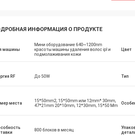
ДРОБНАЯ ИНФОРМАЦИЯ О ПРОДУКТЕ
Мини оборудование 640~1200nm
я машины
красоты машины удаления волос ipl и
Цвет
подмолаживания кожи
ргия RF
До 50W
Тип
15*50mm2, 15*50mm или 12mm* 30mm,
змер места
Особе
47*21mm 20*10mm, 12*30mm, 15*50 Mm
особность
Упако
800 блоков в месяц
ставки
детал