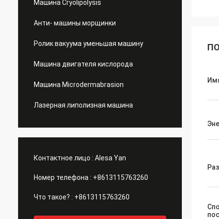
Машина Cryolipolysis
Анти- машины морщинки
Ролик вакуума уменьшая машину
ПО
Машина двигателя кислорода
Им
Машина Microdermabrasion
Лазерная липолизная машина
Эне
Контактное лицо :
Alesa Yan
Ра
Номер телефона :
+8613115763260
Что такое? :
+8613115763260
Сп
по