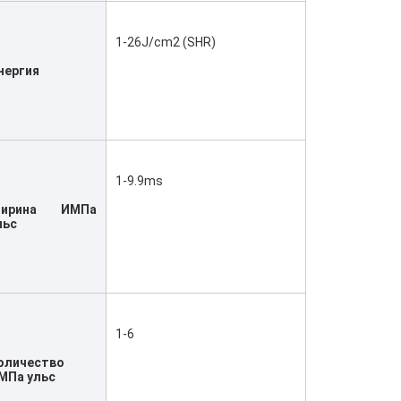
1-26J/cm2 (SHR)
нергия
1-9.9ms
ирина ИМПа 
льс
1-6
оличество 
МПа ульс