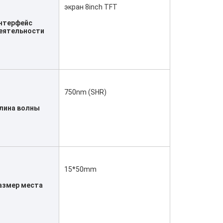
экран 8inch TFT
нтерфейс 
еятельности
750nm (SHR)
лина волны
15*50mm
азмер места