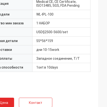
Medical CE, CE Certificate,
кация
ISO13485, SGS, FDA Pending
одели
WL-IPL-100
во мин заказа
1 НАБОР
USD$2500-5600/set
вая детали
55*56*159
оставки
дни 10-15work
 оплаты
Западное соединение, T/T
а способности
1set в 10days
 Цена
Контакт